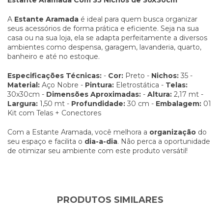
A
Estante Aramada
é ideal para quem busca organizar
seus acessórios de forma prática e eficiente. Seja na sua
casa ou na sua loja, ela se adapta perfeitamente a diversos
ambientes como despensa, garagem, lavanderia, quarto,
banheiro e até no estoque.
Especificações Técnicas:
-
Cor:
Preto -
Nichos:
35 -
Material:
Aço Nobre -
Pintura:
Eletrostática -
Telas:
30x30cm -
Dimensões Aproximadas:
-
Altura:
2,17 mt -
Largura:
1,50 mt -
Profundidade:
30 cm -
Embalagem:
01
Kit com Telas + Conectores
Com a Estante Aramada, você melhora a
organização
do
seu espaço e facilita o
dia-a-dia
. Não perca a oportunidade
de otimizar seu ambiente com este produto versátil!
PRODUTOS SIMILARES